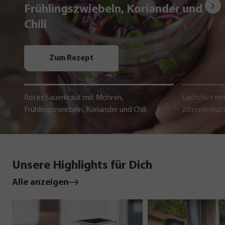
Frühlingszwiebeln, Koriander und
Chili
Zum Rezept
Rotes Sauerkraut mit Möhren,
Lachsfilet mi
Frühlingszwiebeln, Koriander und Chili
Zitronenbut
Unsere Highlights für Dich
Alle anzeigen