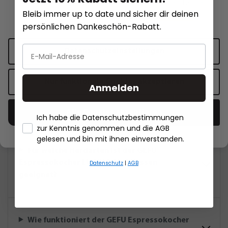
Diese Website verwendet Cookies für Funktionalität und
Bleib immer up to date und sicher dir deinen
19,95 €*
84,95 €*
personalisierte Werbung.
Mehr Informationen
.
persönlichen Dankeschön-Rabatt.
In den Warenkorb
Det
Datenschutzeinstellungen
Nur funktionale Cookies akzeptieren
Anmelden
Häufige Fragen
Alle Cookies akzeptieren
Ich habe die Datenschutzbestimmungen
zur Kenntnis genommen und die AGB
- Händlerbund Impressum
gelesen und bin mit ihnen einverstanden.
Für welche Herdarten ist der GEFU
Espressokocher LUCINO für 3 Tassen
Datenschutz
|
AGB
geeignet?
Wie funktioniert der GEFU Espressokocher