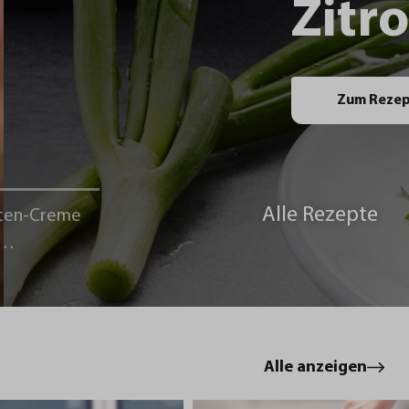
Zitr
Zum Reze
Alle Rezepte
ten-Creme
le
Alle anzeigen