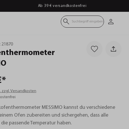
Ab 39 € versandkostenfrei
Suchbegriff eingeben
:
21870
enthermometer
MO
€*
t. zzgl. Versandkosten
ostenfrei
kofenthermometer MESSIMO kannst du verschiedene
deinem Ofen zubereiten und sichergehen, dass alle
s die passende Temperatur haben.