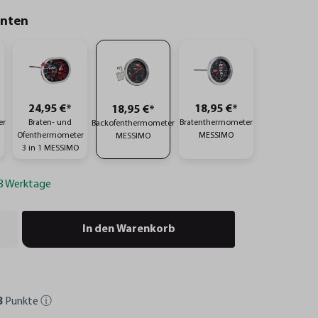
anten
24,95 €*
18,95 €*
18,95 €*
er
Braten- und
Bratenthermometer
Backofenthermometer
Ofenthermometer
MESSIMO
MESSIMO
3 in 1 MESSIMO
-3 Werktage
In den Warenkorb
8
Punkte
ⓘ