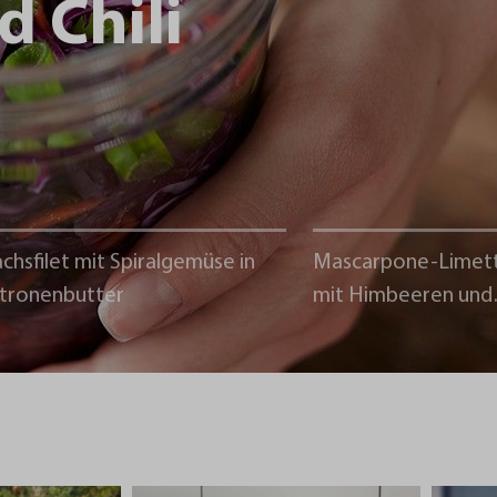
d Chili
chsfilet mit Spiralgemüse in
Mascarpone-Limet
itronenbutter
mit Himbeeren und
Schokoladencrumb