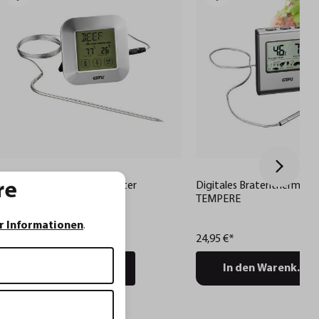
Digitales Bratenthermometer
Digitales Bratenthermom
re
PUNTO mit Timer
TEMPERE
r Informationen
.
32,95 €*
24,95 €*
In den Warenkorb
In den Warenkorb