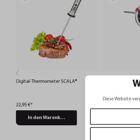
Digital-Thermometer SCALA®
Braten- und Ofen
W
MESSIMO
Diese Website ver
22,95 €*
24,95 €*
In den Warenkorb
In den Wa