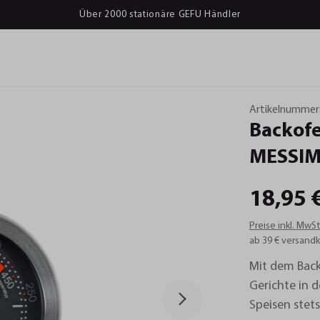
Über 2000 stationäre GEFU Händler
Artikelnummer
Backof
MESSI
18,95 
Preise inkl. MwS
ab 39 € versandk
Mit dem Bac
Gerichte in 
Speisen stet