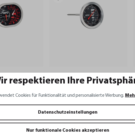
thermometer 3 in 1
Bratenthermometer MESSIMO
ir respektieren Ihre Privatsphä
wendet Cookies für Funktionalität und personalisierte Werbung.
Meh
18,95 €*
Datenschutzeinstellungen
renkorb
In den Warenkorb
Nur funktionale Cookies akzeptieren