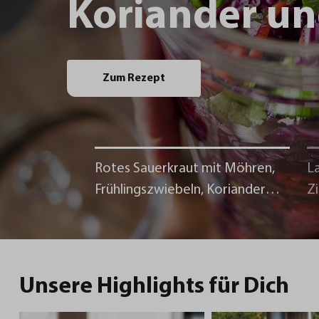
Koriander un
Zum Rezept
Rotes Sauerkraut mit Möhren,
La
Frühlingszwiebeln, Koriander
Z
und Chili
Unsere Highlights für Dich