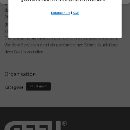
Getrocknete Tomaten und Oliven in Scheiben schneiden und
darüber streuen. Die Sahne zum Kochen bringen, mit Salz,
Datenschutz
|
AGB
Pfeffer und Knoblauch würzen und mit in die Auflaufform
geben. Den Feta-Käse mit Hilfe des WHACKERS gleichmäßig
zerkleinern und über das Gratin verteilen.
Das Gratin für 45 Minuten bei 180 °C in den Backofen geben.
Vor dem Servieren den fein geschnittenen Schnittlauch über
dem Gratin verteilen.
Organisation
Vegetarisch
Kategorie