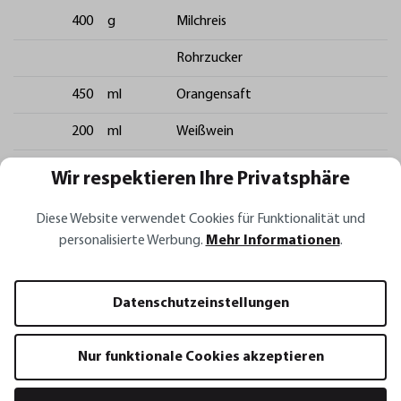
400
g
Milchreis
Rohrzucker
450
ml
Orangensaft
200
ml
Weißwein
40
g
Zucker
Wir respektieren Ihre Privatsphäre
24
Physalis
Diese Website verwendet Cookies für Funktionalität und
personalisierte Werbung.
Mehr Informationen
.
Zubereitung
Den Milchreis nach Gebrauchsanweisung zubereiten und
Datenschutzeinstellungen
kaltstellen. Den kalten Milchreis mit einem Anrichtering in Form
bringen, mit Rohrzucker bestreuen und mit einem
Flambierbrenner
FUEGO
karamellisieren.
Nur funktionale Cookies akzeptieren
Orangensaft, Weißwein und Zucker aufkochen, auf die Hälfte
reduzieren und etwas abkühlen lassen.