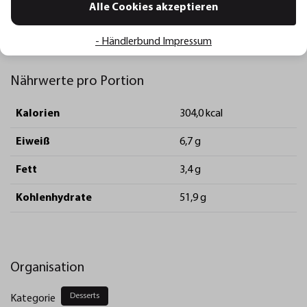
Alle Cookies akzeptieren
Die Physalis mit dem Gemüse- und Obstteiler
FLEXICUT
in
Viertel teilen und in die Suppe geben.
- Händlerbund Impressum
Nährwerte pro Portion
Kalorien
304,0 kcal
Eiweiß
6,7 g
Fett
3,4 g
Kohlenhydrate
51,9 g
Organisation
Desserts
Kategorie