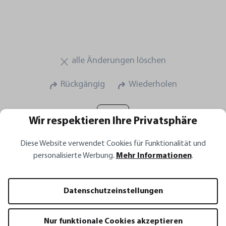
alle Änderungen löschen
Rückgängig
Wiederholen
Wir respektieren Ihre Privatsphäre
Diese Website verwendet Cookies für Funktionalität und
personalisierte Werbung.
Mehr Informationen
.
Kartoffel-, Saft- und Spätzlepresse FORCE ONE®
Produktnummer:
13110
Produktdetails
Datenschutzeinstellungen
Service
:
Nur funktionale Cookies akzeptieren