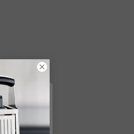
re
r Informationen
.
en