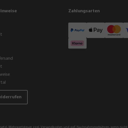
Hinweise
Zahlungsarten
ht
Versand
it
weise
tal
widerrufen
gesetzl. Mehrwertsteuer zzgl.
Versandkosten
und ggf. Nachnahmegebühren, wenn nicht 