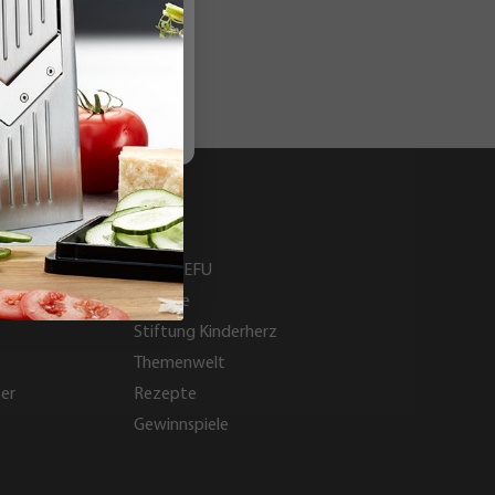
GEFU
Über GEFU
Karriere
Stiftung Kinderherz
Themenwelt
ter
Rezepte
Gewinnspiele