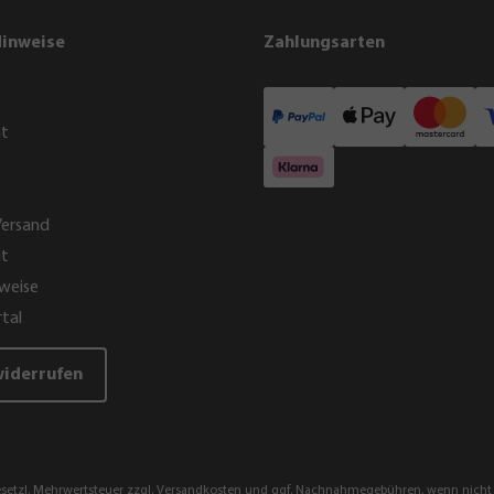
Hinweise
Zahlungsarten
ht
Versand
it
weise
tal
widerrufen
gesetzl. Mehrwertsteuer zzgl.
Versandkosten
und ggf. Nachnahmegebühren, wenn nicht 