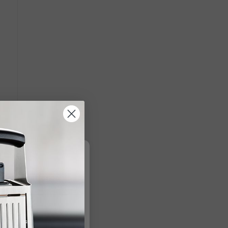
re
r Informationen
.
en