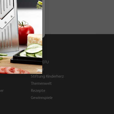
GEFU
Über GEFU
Karriere
Stiftung Kinderherz
Themenwelt
ter
Rezepte
Gewinnspiele