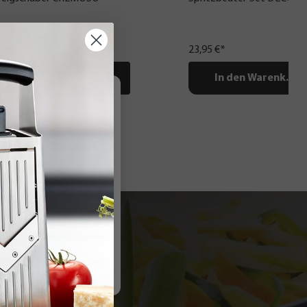
13,95 €*
23,95 €*
In den Warenkorb
In den Warenkorb
re
r Informationen
.