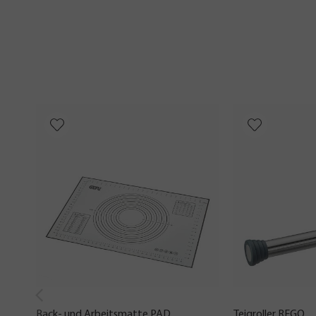
Back- und Arbeitsmatte PAD
Teigroller REGO