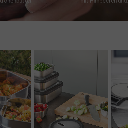
itronenbutter
mit Himbeeren und
Schokoladencrumb