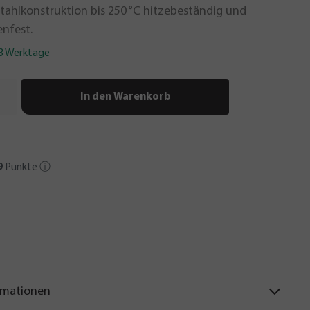
stahlkonstruktion bis 250 °C hitzebeständig und
nfest.
-3 Werktage
In den Warenkorb
9
Punkte
ⓘ
rmationen