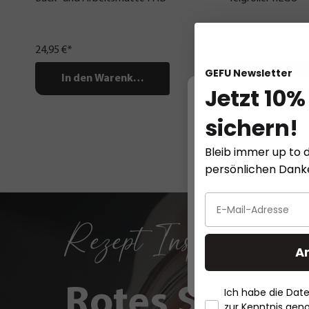
24,95 €*
24,95 €*
GEFU Newsletter
In den Warenkorb
In den Wa
Jetzt 10%
W
sichern!
Diese Website ver
Bleib immer up to d
persönlichen Dan
Rezept Inspirationen
A
Rotes Sauerk
Ich habe die Da
zur Kenntnis ge