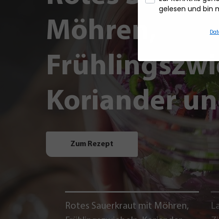
gelesen und bin 
Möhren,
Dat
Frühlingszwi
Koriander un
Zum Rezept
Rotes Sauerkraut mit Möhren,
La