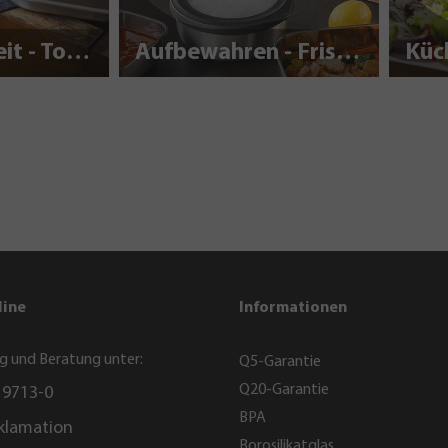
Nachhaltigkeit - To Go
Aufbewahren - Frisch halten
Küc
line
Informationen
g und Beratung unter:
Q5-Garantie
Q20-Garantie
 9713-0
BPA
klamation
Borosilikatglas