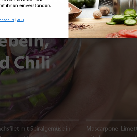
mit ihnen einverstanden.
enschutz
|
AGB
ebeln,
d Chili
chsfilet mit Spiralgemüse in
Mascarpone-Limet