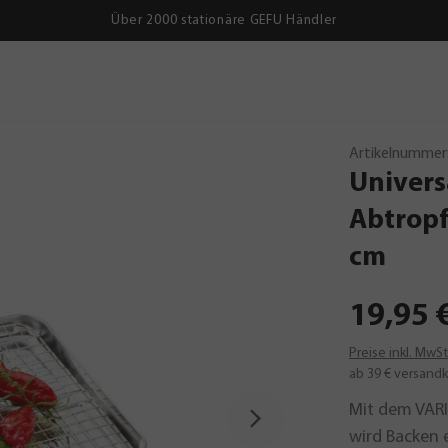
Über 2000 stationäre GEFU Händler
Artikelnummer
Univers
Abtropf
cm
19,95 
Preise inkl. MwS
ab 39 € versandk
Mit dem VAR
wird Backen 