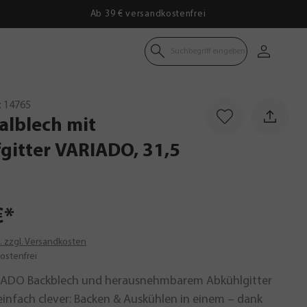
Ab 39 € versandkostenfrei
Suchbegriff eingeben
:
14765
alblech
mit
gitter
VARIADO,
31,5
€*
t. zzgl. Versandkosten
ostenfrei
IADO Backblech und herausnehmbarem Abkühlgitter
einfach clever: Backen & Auskühlen in einem – dank