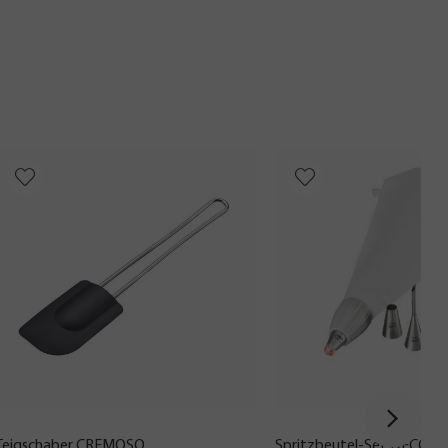
Teigschaber CREMOSO
Spritzbeutel-Set DECORE, 