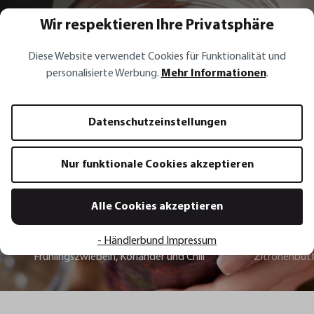
Wir respektieren Ihre Privatsphäre
Rezept Inspirationen
Diese Website verwendet Cookies für Funktionalität und
personalisierte Werbung.
Mehr Informationen
.
Rotes Sauerkraut mit Möhren,
Frühlingszwiebeln, Koriander und
Datenschutzeinstellungen
Chili
Nur funktionale Cookies akzeptieren
Zum Rezept
Alle Cookies akzeptieren
Rotes Sauerkraut mit Möhren,
Lachsfilet mi
- Händlerbund Impressum
Frühlingszwiebeln, Koriander und Chili
Zitronenbut