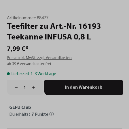
Artikelnummer:
88477
Teefilter
zu
Art.-Nr.
16193
Teekanne
INFUSA
0,8
L
7,99 €*
Preise inkl. MwSt. zzgl. Versandkosten
ab 39 € versandkostenfrei
Lieferzeit 1-3 Werktage
In den Warenkorb
GEFU Club
Du erhältst
7
Punkte
ⓘ