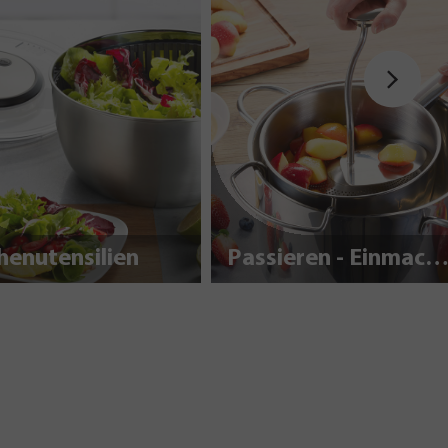
henutensilien
Passieren - Einmache