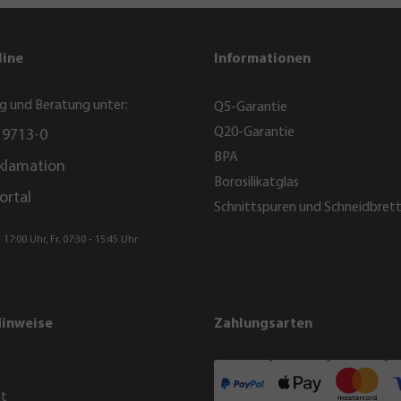
line
Informationen
g und Beratung unter:
Q5-Garantie
Q20-Garantie
 9713-0
BPA
klamation
Borosilikatglas
ortal
Schnittspuren und Schneidbret
 17:00 Uhr, Fr. 07:30 - 15:45 Uhr
Hinweise
Zahlungsarten
ht