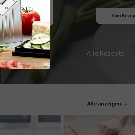
Zum Reze
Alle Rezepte
ten-Creme
le
Alle anzeigen