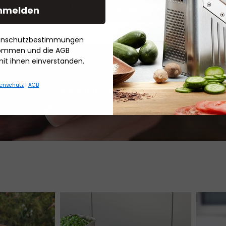
nmelden
Alle Cookies akzeptieren
- Händlerbund Impressum
tenschutzbestimmungen
nommen und die AGB
mit ihnen einverstanden.
enschutz
|
AGB
chsfilet mit Spiralgemüse in
Mascarpone-Limet
itronenbutter
mit Himbeeren und
Schokoladencrumb