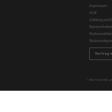
Impressum
AGB
Zahlung und 
Barrierefreihe
Rücksendehin
Rücksendepor
Vertrag 
* Alle Preise inkl. 
Artikelnummer:
88206