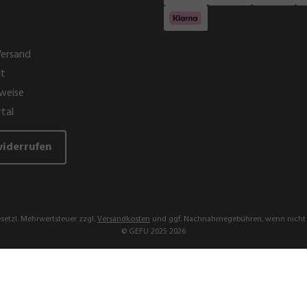
Versand
it
weise
tal
widerrufen
gesetzl. Mehrwertsteuer zzgl.
Versandkosten
und ggf. Nachnahmegebühren, wenn nicht 
© GEFU 2025 2026
19,95 