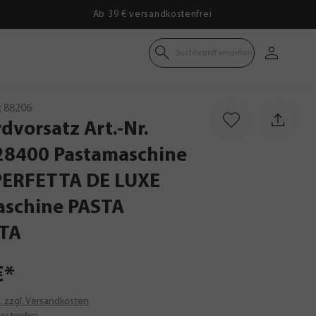
Ab 39 € versandkostenfrei
Suchbegriff eingeben
:
88206
dvorsatz
Art.-Nr.
28400
Pastamaschine
PERFETTA
DE
LUXE
aschine
PASTA
TA
€*
t. zzgl. Versandkosten