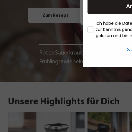
A
Zum Rezept
Ich habe die Da
zur Kenntnis ge
gelesen und bin 
Dat
Rotes Sauerkraut mit Möhren,
La
Frühlingszwiebeln, Koriander
Z
und Chili
Unsere Highlights für Dich