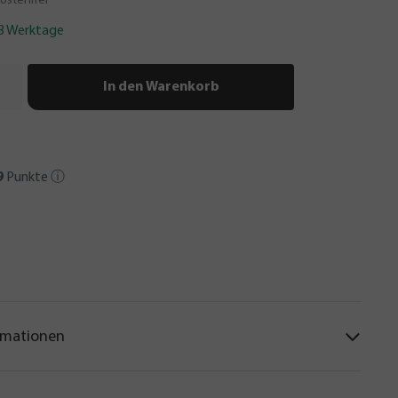
ostenfrei
-3 Werktage
In den Warenkorb
9
Punkte
ⓘ
rmationen