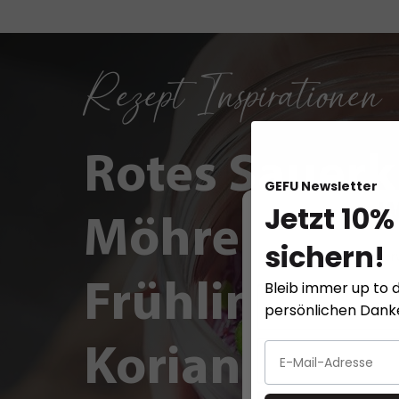
Rezept Inspirationen
Rotes Sauerk
GEFU Newsletter
Jetzt 10%
W
Möhren,
sichern!
Diese Website ver
Bleib immer up to d
Frühlingszwi
persönlichen Dan
Koriander un