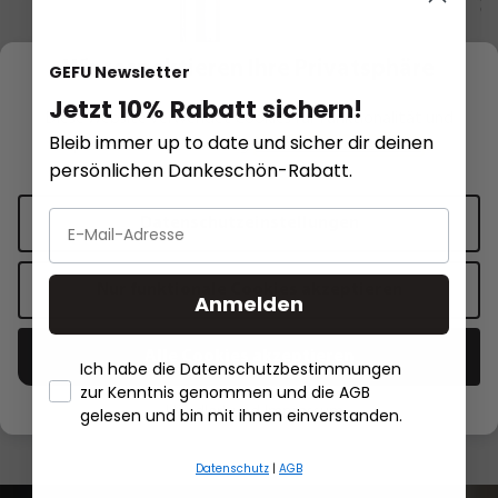
Wir respektieren Ihre Privatsphäre
GEFU Newsletter
Jetzt 10% Rabatt sichern!
Diese Website verwendet Cookies für Funktionalität und
Bleib immer up to date und sicher dir deinen
personalisierte Werbung.
Mehr Informationen
.
persönlichen Dankeschön-Rabatt.
Flambierbrenner FUEGO
Stabfeuerzeug CU
Datenschutzeinstellungen
Nur funktionale Cookies akzeptieren
Anmelden
54,95 €*
10,95 €*
In den Warenkorb
In den 
Alle Cookies akzeptieren
Ich habe die Datenschutzbestimmungen
zur Kenntnis genommen und die AGB
- Händlerbund Impressum
gelesen und bin mit ihnen einverstanden.
Datenschutz
|
AGB