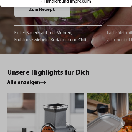
- Händlerbund Impressum
Zum Rezept
Rotes Sauerkraut mit Möhren,
Lachsfilet mi
Frühlingszwiebeln, Koriander und Chili
Zitronenbut
Unsere Highlights für Dich
Alle anzeigen