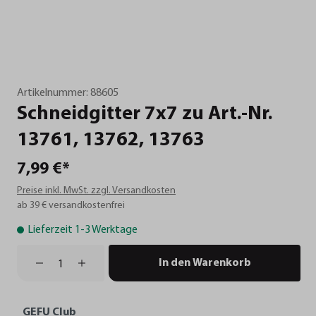
Artikelnummer:
88605
Schneidgitter
7x7
zu
Art.-Nr.
13761,
13762,
13763
7,99 €*
Preise inkl. MwSt. zzgl. Versandkosten
ab 39 € versandkostenfrei
Lieferzeit 1-3 Werktage
In den Warenkorb
GEFU Club