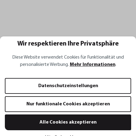
Wir respektieren Ihre Privatsphäre
Alle Rezepte
Diese Website verwendet Cookies für Funktionalität und
personalisierte Werbung.
Mehr Informationen
.
Rezept Inspirationen
Datenschutzeinstellungen
Nur funktionale Cookies akzeptieren
Rotes Sauerkraut mit Möhren,
Frühlingszwiebeln, Koriander und
Alle Cookies akzeptieren
Chili