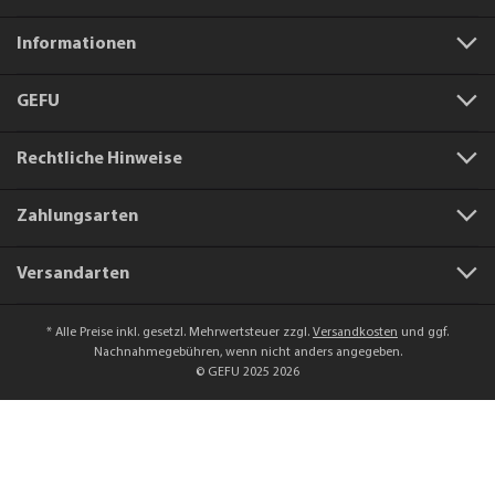
Informationen
GEFU
Rechtliche Hinweise
Zahlungsarten
Versandarten
* Alle Preise inkl. gesetzl. Mehrwertsteuer zzgl.
Versandkosten
und ggf.
Nachnahmegebühren, wenn nicht anders angegeben.
© GEFU 2025 2026
Artikelnummer:
88381
Saugfuß zu Art.-Nr. 13750
9,99 €*
In den Warenkorb