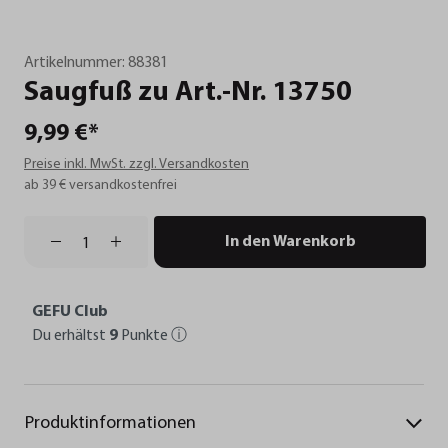
Artikelnummer:
88381
Saugfuß
zu
Art.-Nr.
13750
9,99 €*
Preise inkl. MwSt. zzgl. Versandkosten
ab 39 € versandkostenfrei
In den Warenkorb
GEFU Club
Du erhältst
9
Punkte
ⓘ
Produktinformationen