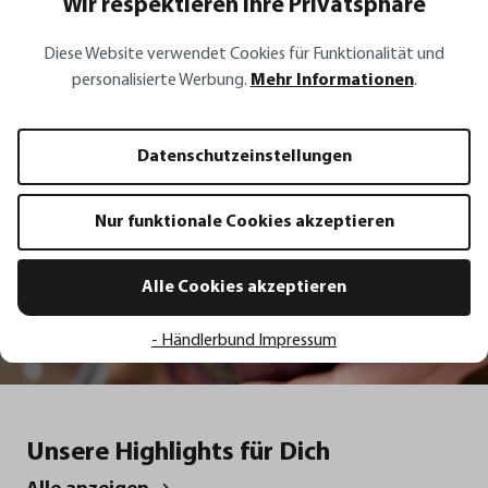
Rezept Inspirationen
Wir respektieren Ihre Privatsphäre
Diese Website verwendet Cookies für Funktionalität und
Rotes Sauerkraut mit Möhren,
personalisierte Werbung.
Mehr Informationen
.
Frühlingszwiebeln, Koriander und
Chili
Datenschutzeinstellungen
Zum Rezept
Nur funktionale Cookies akzeptieren
Alle Cookies akzeptieren
Rotes Sauerkraut mit Möhren,
Lachsfilet mi
Frühlingszwiebeln, Koriander und Chili
Zitronenbut
- Händlerbund Impressum
Unsere Highlights für Dich