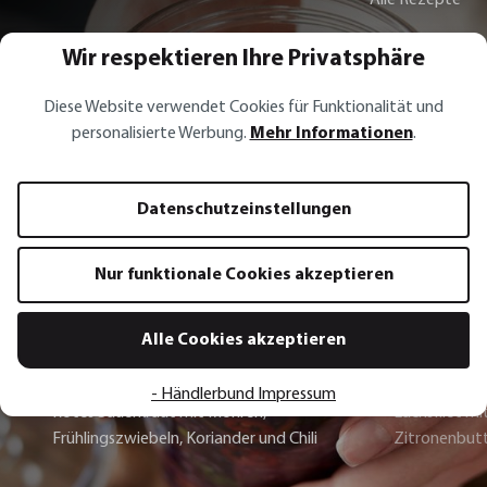
Wir respektieren Ihre Privatsphäre
Diese Website verwendet Cookies für Funktionalität und
Rezept Inspirationen
personalisierte Werbung.
Mehr Informationen
.
Rotes Sauerkraut mit Möhren,
Datenschutzeinstellungen
Frühlingszwiebeln, Koriander und
Chili
Nur funktionale Cookies akzeptieren
Zum Rezept
Alle Cookies akzeptieren
- Händlerbund Impressum
Rotes Sauerkraut mit Möhren,
Lachsfilet mi
Frühlingszwiebeln, Koriander und Chili
Zitronenbut