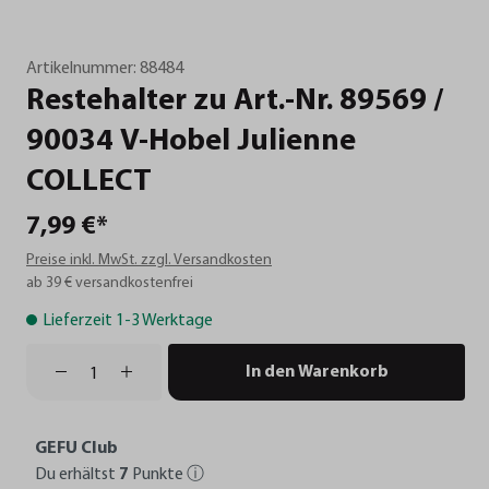
Artikelnummer:
88484
Restehalter
zu
Art.-Nr.
89569
/
90034
V-Hobel
Julienne
COLLECT
7,99 €*
Preise inkl. MwSt. zzgl. Versandkosten
ab 39 € versandkostenfrei
Lieferzeit 1-3 Werktage
In den Warenkorb
GEFU Club
Du erhältst
7
Punkte
ⓘ