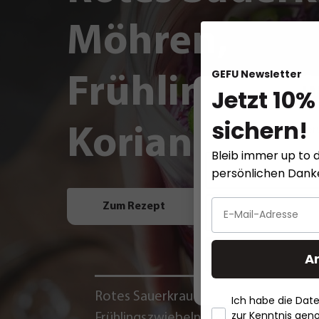
Möhren,
GEFU Newsletter
Frühlingszwi
Jetzt 10%
W
sichern!
Koriander un
Diese Website ver
Bleib immer up to d
persönlichen Dan
Zum Rezept
A
Rotes Sauerkraut mit Möhren,
La
Ich habe die Da
zur Kenntnis ge
Frühlingszwiebeln, Koriander
Z