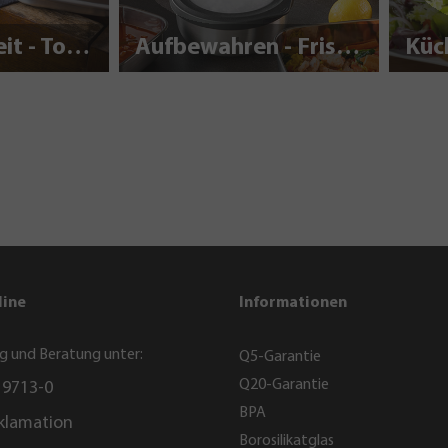
Nachhaltigkeit - To Go
Aufbewahren - Frisch halten
Küc
line
Informationen
g und Beratung unter:
Q5-Garantie
Q20-Garantie
 9713-0
BPA
klamation
Borosilikatglas