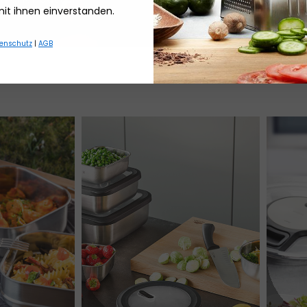
mit ihnen einverstanden.
Schokoladencrumb
enschutz
|
AGB