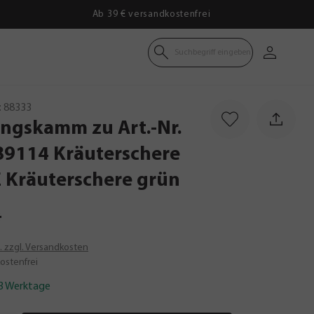
Ab 39 € versandkostenfrei
Suchbegriff eingeben
:
88333
ungskamm
zu
Art.-Nr.
89114
Kräuterschere
E
Kräuterschere
grün
*
t. zzgl. Versandkosten
ostenfrei
-3 Werktage