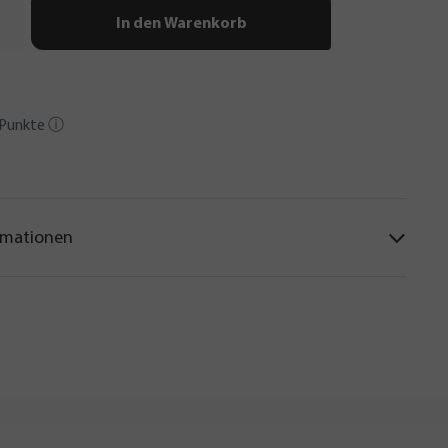
In den Warenkorb
Punkte
ⓘ
rmationen