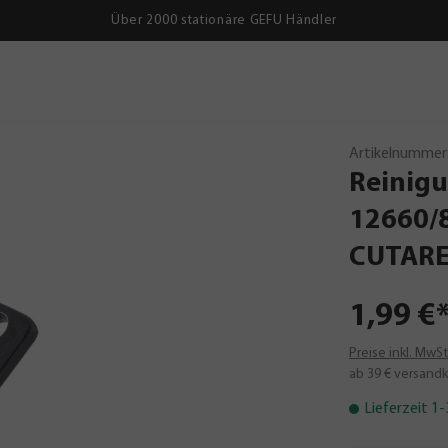
Über 2000 stationäre GEFU Händler
Artikelnummer
Reinig
12660/
CUTAR
1,99 €
Preise inkl. MwS
ab 39 € versandk
Lieferzeit 1