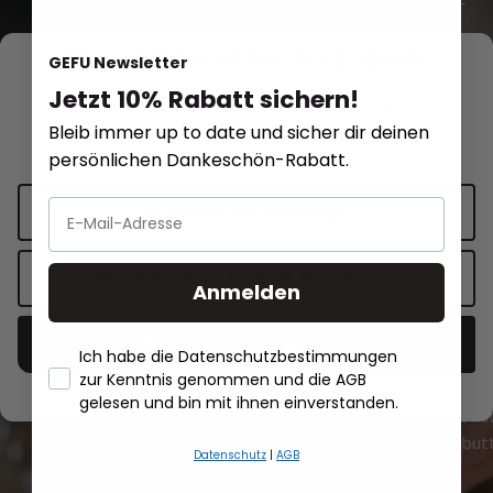
Wir respektieren Ihre Privatsphäre
GEFU Newsletter
Jetzt 10% Rabatt sichern!
Diese Website verwendet Cookies für Funktionalität und
Rezept Inspirationen
Bleib immer up to date und sicher dir deinen
personalisierte Werbung.
Mehr Informationen
.
persönlichen Dankeschön-Rabatt.
Rotes Sauerkraut mit Möhren,
Datenschutzeinstellungen
Frühlingszwiebeln, Koriander und
Chili
Nur funktionale Cookies akzeptieren
Anmelden
Zum Rezept
Alle Cookies akzeptieren
Ich habe die Datenschutzbestimmungen
zur Kenntnis genommen und die AGB
- Händlerbund Impressum
gelesen und bin mit ihnen einverstanden.
Rotes Sauerkraut mit Möhren,
Lachsfilet mi
Frühlingszwiebeln, Koriander und Chili
Zitronenbut
Datenschutz
|
AGB