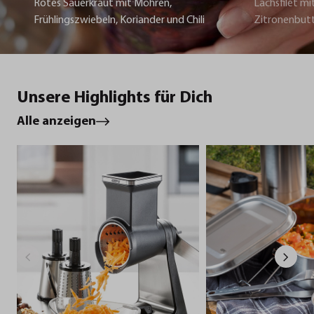
Rotes Sauerkraut mit Möhren,
Lachsfilet mi
Frühlingszwiebeln, Koriander und Chili
Zitronenbut
Unsere Highlights für Dich
Alle anzeigen