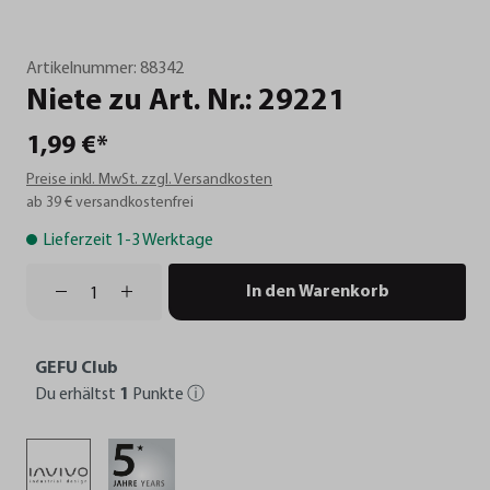
Artikelnummer:
88342
Niete
zu
Art.
Nr.:
29221
1,99 €*
Preise inkl. MwSt. zzgl. Versandkosten
ab 39 € versandkostenfrei
Lieferzeit 1-3 Werktage
In den Warenkorb
GEFU Club
Du erhältst
1
Punkte
ⓘ