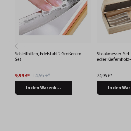
Schleifhilfen, Edelstahl 2 Größen im
Steakmesser-Set 
Set
edler Kiefernholz
14,95 €*
9,99 €*
74,95 €*
In den Warenkorb
In den Wa