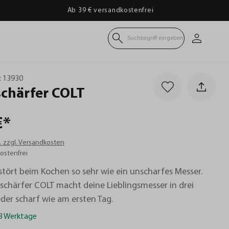
Ab 39 € versandkostenfrei
Suchbegriff eingeben
:
13930
chärfer
COLT
€*
t. zzgl. Versandkosten
ostenfrei
tört beim Kochen so sehr wie ein unscharfes Messer.
schärfer COLT macht deine Lieblingsmesser in drei
eder scharf wie am ersten Tag.
-3 Werktage