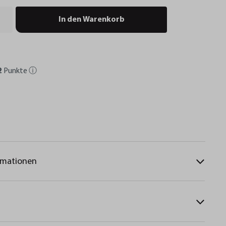
In den Warenkorb
2
Punkte
ⓘ
rmationen