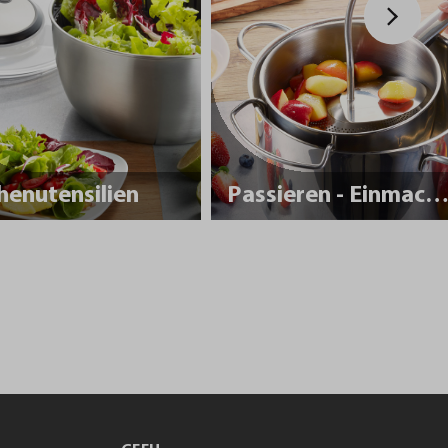
henutensilien
Passieren - Einmache