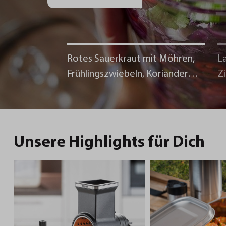
Rotes Sauerkraut mit Möhren,
La
Frühlingszwiebeln, Koriander
Z
und Chili
Unsere Highlights für Dich