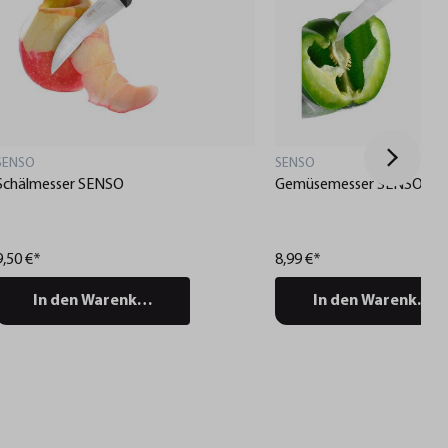
SENSO
SENSO
Schälmesser SENSO
Gemüsemesser SENSO
9,50 €*
8,99 €*
In den Warenkorb
In den Warenkorb