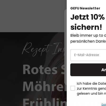
GEFU Newsletter
Jetzt 10%
W
sichern!
Diese Website ver
Bleib immer up to d
persönlichen Dan
Rezept Inspirationen
Rotes Sauerk
A
Möhren,
Ich habe die Da
zur Kenntnis ge
gelesen und bin 
Frühlingszwi
Dat