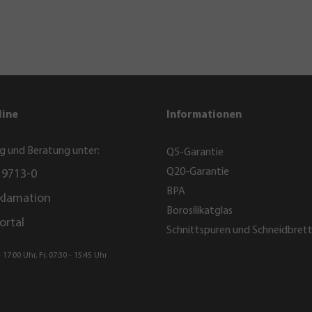
line
Informationen
g und Beratung unter:
Q5-Garantie
Q20-Garantie
 9713-0
BPA
klamation
Borosilikatglas
ortal
Schnittspuren und Schneidbret
 17:00 Uhr, Fr. 07:30 - 15:45 Uhr