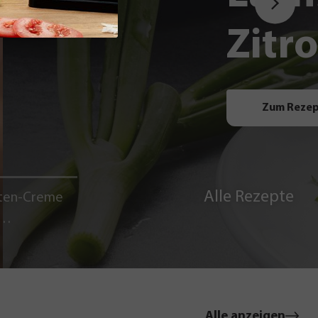
Zitr
Zum Reze
Alle Rezepte
ten-Creme
le
Alle anzeigen