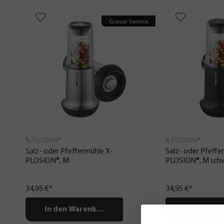
Gravur Service
X-PLOSION®
X-PLOSION®
Salz- oder Pfeffermühle X-
Salz- oder Pfeffe
PLOSION®, M
PLOSION®, M sch
34,95 €*
34,95 €*
In den Warenkorb
In den Wa