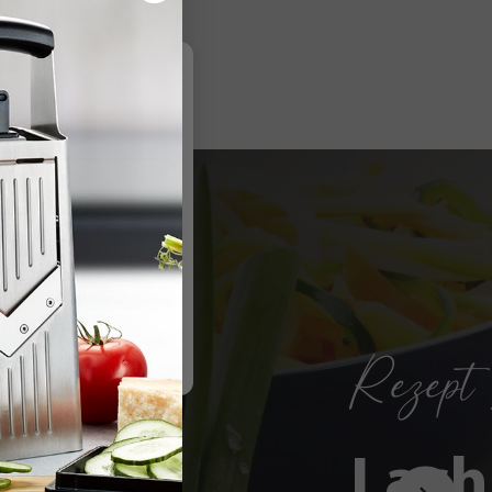
re
r Informationen
.
Rezept 
Lach