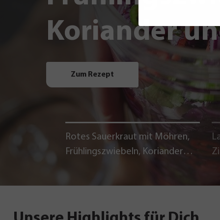
Koriander un
Zum Rezept
Rotes Sauerkraut mit Möhren,
La
Frühlingszwiebeln, Koriander
Z
und Chili
Unsere Highlights für Dich