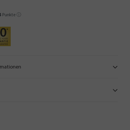
4
Punkte
ⓘ
rmationen