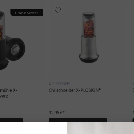
Gravur Service
X-PLOSION®
rmühle X-
Chilischneider X-PLOSION®
warz
32,95 €*
renkorb
In den Warenkorb