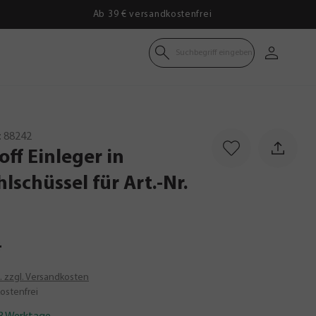
Ab 39 € versandkostenfrei
Suchbegriff eingeben
:
88242
off
Einleger
in
hlschüssel
für
Art.-Nr.
*
t. zzgl. Versandkosten
ostenfrei