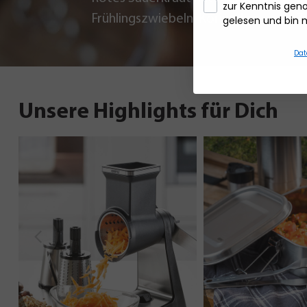
zur Kenntnis ge
Frühlingszwiebeln, Koriander
Z
gelesen und bin 
und Chili
Dat
Unsere Highlights für Dich