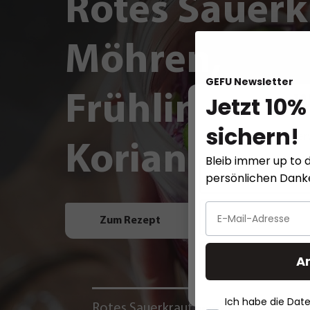
Rotes Sauerk
Möhren,
GEFU Newsletter
Frühlingszwi
Jetzt 10%
W
sichern!
Diese Website ver
Koriander un
Bleib immer up to d
persönlichen Dan
Zum Rezept
A
Ich habe die Da
Rotes Sauerkraut mit Möhren,
La