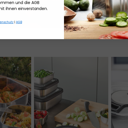
nommen und die AGB
itronenbutter
mit Himbeeren und
mit ihnen einverstanden.
Schokoladencrumb
enschutz
|
AGB