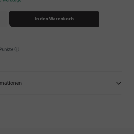
-3 Werktage
In den Warenkorb
Punkte
ⓘ
rmationen