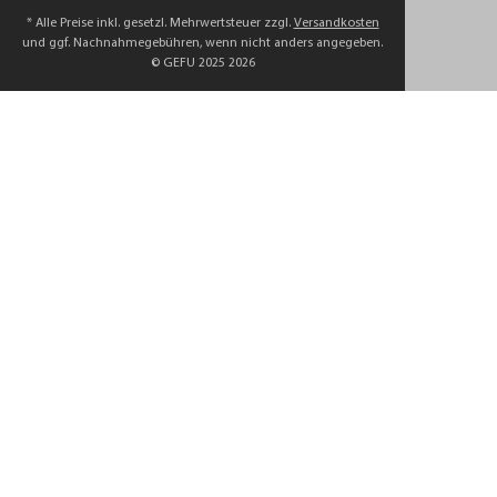
* Alle Preise inkl. gesetzl. Mehrwertsteuer zzgl.
Versandkosten
und ggf. Nachnahmegebühren, wenn nicht anders angegeben.
© GEFU 2025 2026