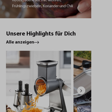
Rotes Sauerkraut mit Möhren,
Lachsfilet mi
Frühlingszwiebeln, Koriander und Chili
Zitronenbut
Unsere Highlights für Dich
Alle anzeigen