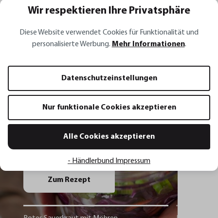
Wir respektieren Ihre Privatsphäre
Diese Website verwendet Cookies für Funktionalität und
Alle Rezepte
personalisierte Werbung.
Mehr Informationen
.
Datenschutzeinstellungen
Rezept Inspirationen
Nur funktionale Cookies akzeptieren
Rotes Sauerkraut mit Möhren,
Frühlingszwiebeln, Koriander und
Alle Cookies akzeptieren
Chili
- Händlerbund Impressum
Zum Rezept