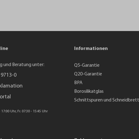
line
Informationen
g und Beratung unter:
Q5-Garantie
Q20-Garantie
 9713-0
BPA
klamation
Borosilikatglas
ortal
Schnittspuren und Schneidbret
 17:00 Uhr, Fr. 07:30 - 15:45 Uhr