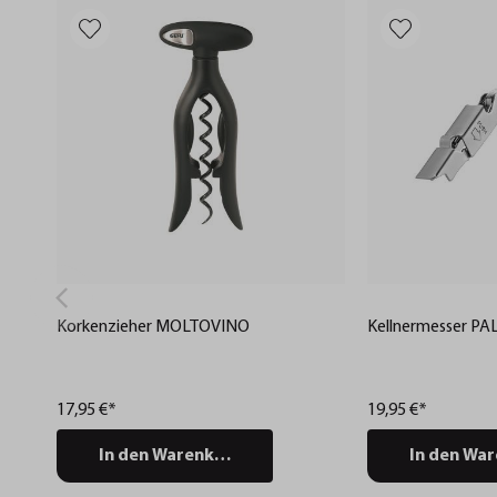
Korkenzieher MOLTOVINO
Kellnermesser PA
17,95 €*
19,95 €*
In den Warenkorb
In den Wa