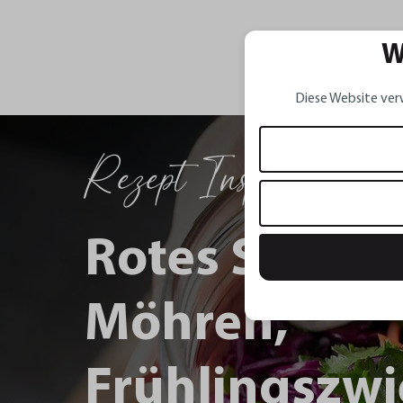
W
Diese Website ver
Rezept Inspirationen
Rotes Sauerk
Möhren,
Frühlingszwi