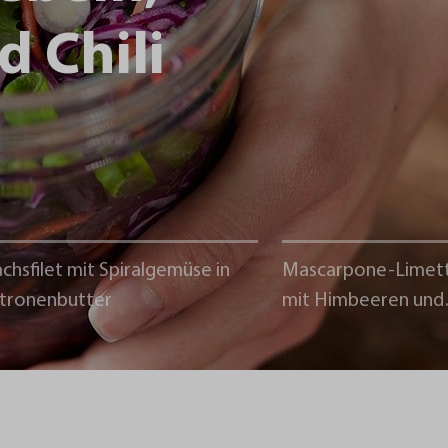
d Chili
chsfilet mit Spiralgemüse in
Mascarpone-Limet
itronenbutter
mit Himbeeren und
Schokoladencrumb