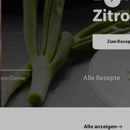
Zitr
Zum Reze
Alle Rezepte
ten-Creme
le
Alle anzeigen