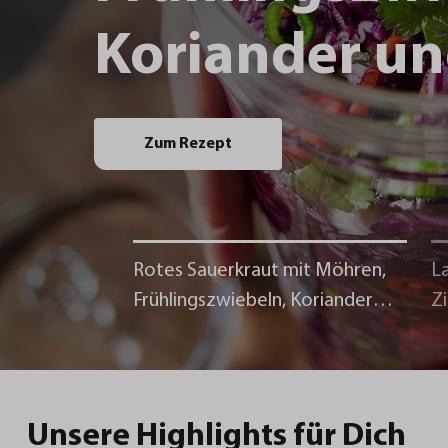
Koriander un
Zum Rezept
Rotes Sauerkraut mit Möhren,
La
Frühlingszwiebeln, Koriander
Z
und Chili
Unsere Highlights für Dich