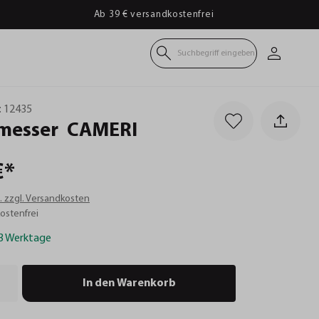
Ab 39 € versandkostenfrei
Suchbegriff eingeben
:
12435
messer
CAMERI
€*
t. zzgl. Versandkosten
ostenfrei
-3 Werktage
In den Warenkorb