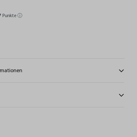
7
Punkte
ⓘ
rmationen