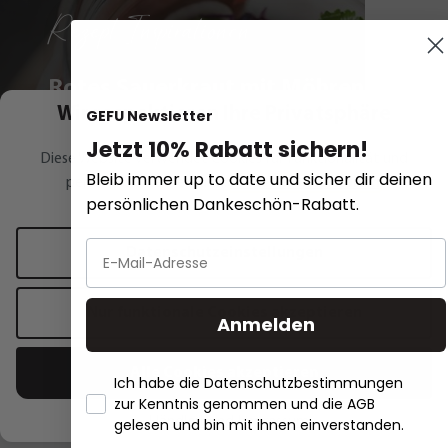
Rezept Inspirationen
Rotes Sauerkraut mit Möhren,
Wir respektieren Ihre Privatsphäre
GEFU Newsletter
Frühlingszwiebeln, Koriander und
Jetzt 10% Rabatt sichern!
Chili
Diese Website verwendet Cookies für Funktionalität und
Bleib immer up to date und sicher dir deinen
personalisierte Werbung.
Mehr Informationen
.
persönlichen Dankeschön-Rabatt.
Zum Rezept
Datenschutzeinstellungen
Rotes Sauerkraut mit Möhren,
Lachsfilet mi
Nur funktionale Cookies akzeptieren
Frühlingszwiebeln, Koriander und Chili
Anmelden
Zitronenbut
Alle Cookies akzeptieren
Ich habe die Datenschutzbestimmungen
zur Kenntnis genommen und die AGB
- Händlerbund Impressum
gelesen und bin mit ihnen einverstanden.
Unsere Highlights für Dich