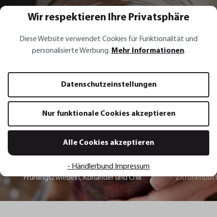
Wir respektieren Ihre Privatsphäre
Rezept Inspirationen
Diese Website verwendet Cookies für Funktionalität und
personalisierte Werbung.
Mehr Informationen
.
Rotes Sauerkraut mit Möhren,
Frühlingszwiebeln, Koriander und
Datenschutzeinstellungen
Chili
Nur funktionale Cookies akzeptieren
Zum Rezept
Alle Cookies akzeptieren
Rotes Sauerkraut mit Möhren,
Lachsfilet mi
- Händlerbund Impressum
Frühlingszwiebeln, Koriander und Chili
Zitronenbut