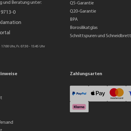
g und Beratung unter:
Q5-Garantie
Q20-Garantie
 9713-0
BPA
klamation
Borosilikatglas
ortal
Schnittspuren und Schneidbret
 17:00 Uhr, Fr. 07:30 - 15:45 Uhr
Hinweise
Zahlungsarten
ht
Versand
it