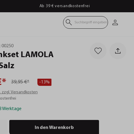
Ab 39 € versandkostenfrei
Suchbegriff eingeben
:
00250
nkset
LAMOLA
Salz
€*
39,95 €*
-13%
t. zzgl. Versandkosten
ostenfrei
-3 Werktage
In den Warenkorb