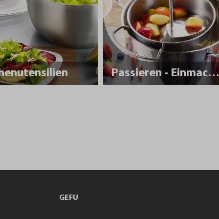
henutensilien
Passieren - Einmache
GEFU