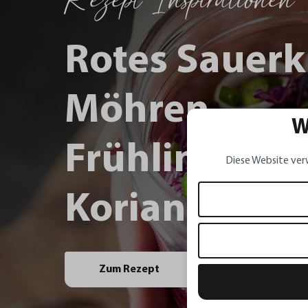
Rotes Sauerk
Möhren,
W
Frühlingszwi
Diese Website ver
Koriander un
Zum Rezept