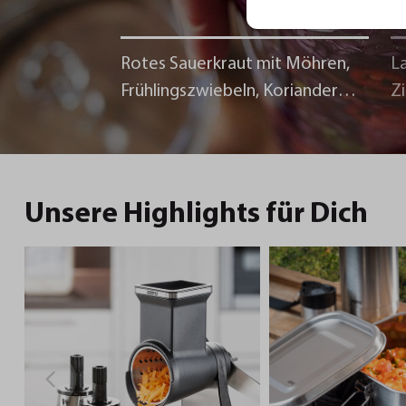
Rotes Sauerkraut mit Möhren,
La
Frühlingszwiebeln, Koriander
Z
und Chili
Unsere Highlights für Dich