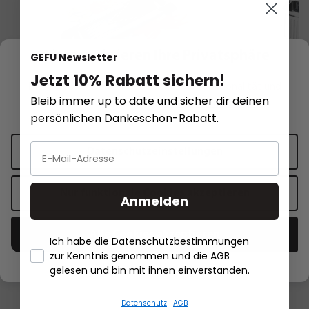
Wir respektieren Ihre Privatsphäre
GEFU Newsletter
Jetzt 10% Rabatt sichern!
Diese Website verwendet Cookies für Funktionalität und
Bleib immer up to date und sicher dir deinen
personalisierte Werbung.
Mehr Informationen
.
persönlichen Dankeschön-Rabatt.
Datenschutzeinstellungen
Gourmet-Hobel VIOLINO®
Vierkantreibe V-CU
verstellbarem Hobe
Nur funktionale Cookies akzeptieren
Anmelden
119,95 €*
69,95 €*
Alle Cookies akzeptieren
In den Warenkorb
In den 
Ich habe die Datenschutzbestimmungen
zur Kenntnis genommen und die AGB
- Händlerbund Impressum
gelesen und bin mit ihnen einverstanden.
Datenschutz
|
AGB