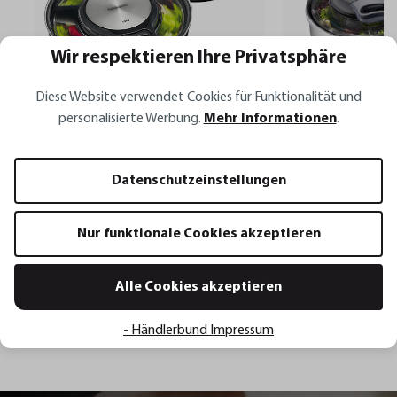
Wir respektieren Ihre Privatsphäre
Diese Website verwendet Cookies für Funktionalität und
personalisierte Werbung.
Mehr Informationen
.
Set: Salatschleuder SPEEDWING® +
Set: Salatschleuder
Datenschutzeinstellungen
Frischhaltedeckel, 5 L
+ Frischhaltedeckel,
Nur funktionale Cookies akzeptieren
114,90 €*
82,90 €
99,95 €*
69,95 €*
In den Warenkorb
In den 
Alle Cookies akzeptieren
- Händlerbund Impressum