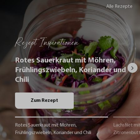
Alle Rezepte
Rezept Inspirationen
Rotes Sauerkraut mit Möhren,
Frühlingszwiebeln, Koriander und
Chili
Zum Rezept
Rotes Sauerkraut mit Möhren,
Lachsfilet mi
Frühlingszwiebeln, Koriander und Chili
Zitronenbut