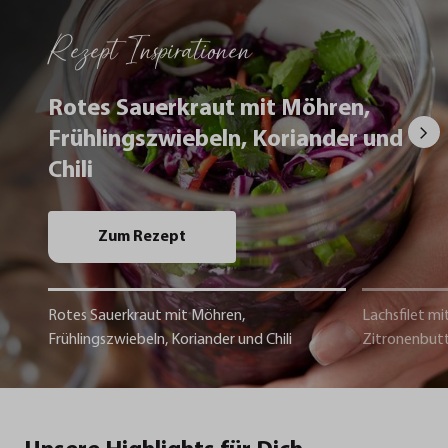
Rezept Inspirationen
Rotes Sauerkraut mit Möhren,
Frühlingszwiebeln, Koriander und
Chili
Zum Rezept
Rotes Sauerkraut mit Möhren,
Lachsfilet mi
Frühlingszwiebeln, Koriander und Chili
Zitronenbut