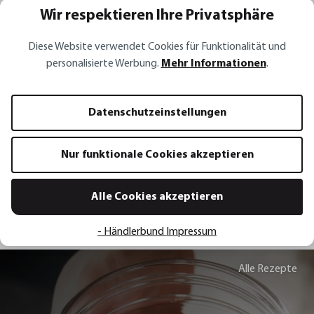
Wir respektieren Ihre Privatsphäre
Diese Website verwendet Cookies für Funktionalität und
personalisierte Werbung.
Mehr Informationen
.
Ausgießer AUTOMATICO
Kellnermesser PALI
Datenschutzeinstellungen
6,50 €*
19,95 €*
Nur funktionale Cookies akzeptieren
In den Warenkorb
In den 
Alle Cookies akzeptieren
- Händlerbund Impressum
Alle Rezepte