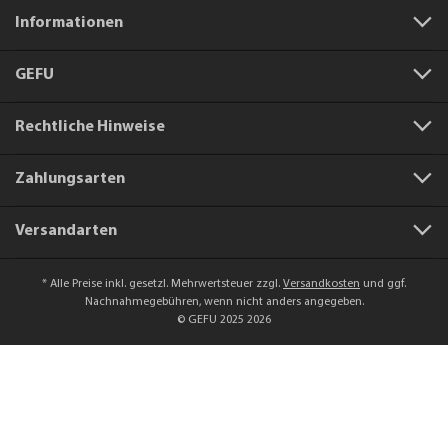
Informationen
GEFU
Rechtliche Hinweise
Zahlungsarten
Versandarten
* Alle Preise inkl. gesetzl. Mehrwertsteuer zzgl.
Versandkosten
und ggf.
Nachnahmegebühren, wenn nicht anders angegeben.
© GEFU 2025 2026
Artikelnummer:
16320
Filtersieb zu Art.-Nr. 16181/16183/16184
/16185/16191 Kaffeebereiter DIEGO, 600 ml /
6,50 €*
In den Warenkorb
5 Tassen Kaffeebereiter GUSTAVO, 600 ml
Preise inkl. MwSt. zzgl. Versandkosten