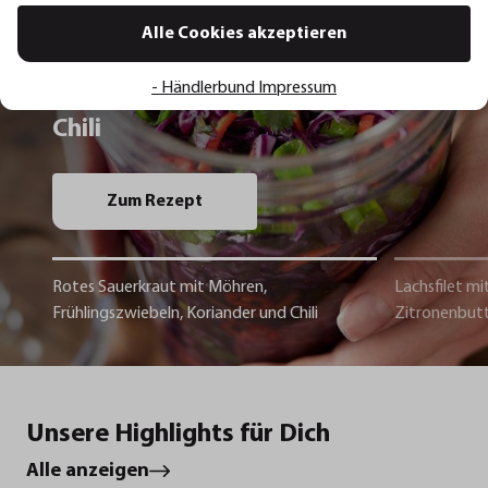
Alle Cookies akzeptieren
Rotes Sauerkraut mit Möhren,
- Händlerbund Impressum
Frühlingszwiebeln, Koriander und
Chili
Zum Rezept
Rotes Sauerkraut mit Möhren,
Lachsfilet mi
Frühlingszwiebeln, Koriander und Chili
Zitronenbut
Unsere Highlights für Dich
Alle anzeigen