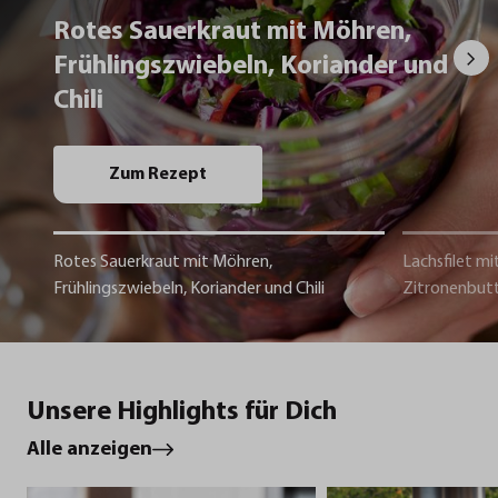
Rotes Sauerkraut mit Möhren,
Frühlingszwiebeln, Koriander und
Chili
Zum Rezept
Rotes Sauerkraut mit Möhren,
Lachsfilet mi
Frühlingszwiebeln, Koriander und Chili
Zitronenbut
Unsere Highlights für Dich
Alle anzeigen