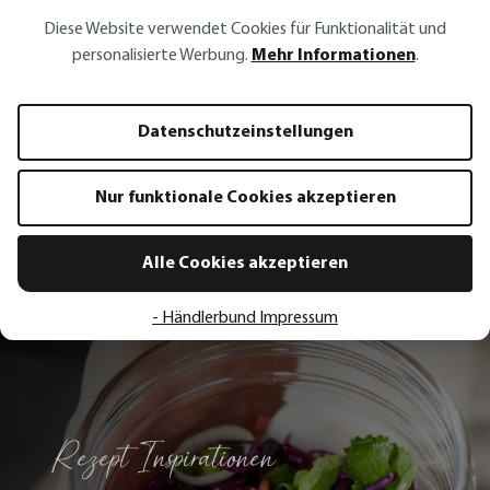
BRUNCH
BRUNCH
Diese Website verwendet Cookies für Funktionalität und
Salz- und Pfefferstreuer Set
Brotkorb BRUNCH, e
personalisierte Werbung.
Mehr Informationen
.
BRUNCH
24,95 €*
28,95 €*
Datenschutzeinstellungen
In den Warenkorb
In den 
Nur funktionale Cookies akzeptieren
Alle Cookies akzeptieren
- Händlerbund Impressum
Alle Rezepte
Rezept Inspirationen