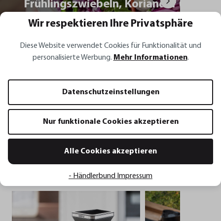
Frühlingszwiebeln, Koriander und
Chili
Wir respektieren Ihre Privatsphäre
Diese Website verwendet Cookies für Funktionalität und
Zum Rezept
personalisierte Werbung.
Mehr Informationen
.
Rotes Sauerkraut mit Möhren,
Lachsfilet mi
Datenschutzeinstellungen
Frühlingszwiebeln, Koriander und Chili
Zitronenbut
Nur funktionale Cookies akzeptieren
Alle Cookies akzeptieren
Unsere Highlights für Dich
Alle anzeigen
- Händlerbund Impressum