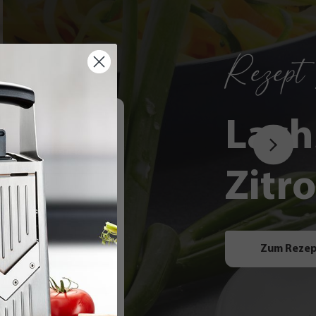
Rezept 
re
Lach
r Informationen
.
Zitr
Zum Reze