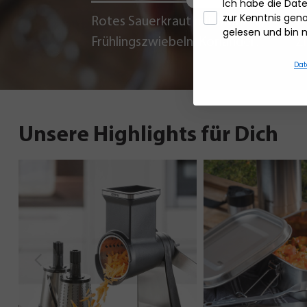
Ich habe die Da
zur Kenntnis ge
Rotes Sauerkraut mit Möhren,
La
gelesen und bin 
Frühlingszwiebeln, Koriander
Z
und Chili
Dat
Unsere Highlights für Dich