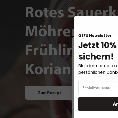
Rotes Sauerk
Möhren,
GEFU Newsletter
Jetzt 10%
W
Frühlingszwi
sichern!
Diese Website ver
Koriander un
Bleib immer up to d
persönlichen Dan
Zum Rezept
A