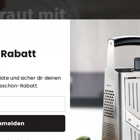
raut mit
 Rabatt
ir respektieren Ihre Privatsphä
ebeln,
wendet Cookies für Funktionalität und personalisierte Werbung.
Meh
d Chili
ate und sicher dir deinen
Datenschutzeinstellungen
keschön-Rabatt.
Nur funktionale Cookies akzeptieren
nmelden
Alle Cookies akzeptieren
- Händlerbund Impressum