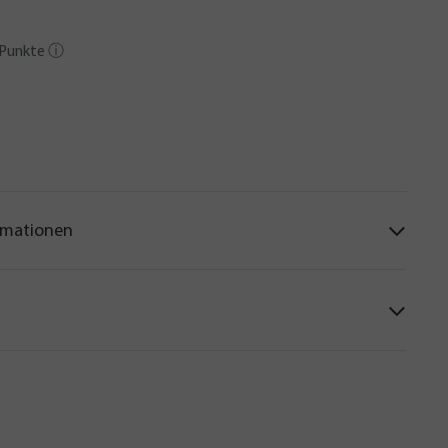
Punkte
ⓘ
rmationen