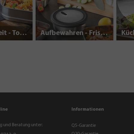
Nachhaltigkeit - To Go
Aufbewahren - Frisch halten
Küc
line
Informationen
g und Beratung unter:
Q5-Garantie