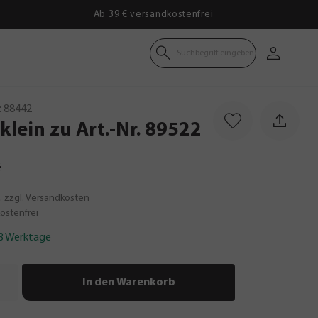
Ab 39 € versandkostenfrei
Suchbegriff eingeben
:
88442
klein
zu
Art.-Nr.
89522
*
t. zzgl. Versandkosten
ostenfrei
-3 Werktage
In den Warenkorb