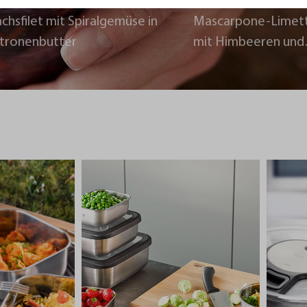
chsfilet mit Spiralgemüse in
Mascarpone-Limet
itronenbutter
mit Himbeeren und
Schokoladencrumb