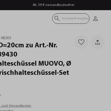
Ab 39 € versandkostenfrei
Suchbegriff eingeben
:
88303
D=20cm
zu
Art.-Nr.
89430
alteschüssel
MUOVO,
Ø
rischhalteschüssel-Set
*
t. zzgl. Versandkosten