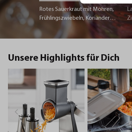
Rotes Sauerkraut mit Möhren,
La
Frühlingszwiebeln, Koriander
Z
und Chili
Unsere Highlights für Dich