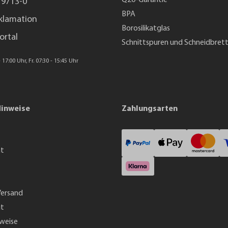
Q20-Garantie
 9713-0
BPA
klamation
Borosilikatglas
ortal
Schnittspuren und Schneidbret
 17:00 Uhr, Fr. 07:30 - 15:45 Uhr
Hinweise
Zahlungsarten
ht
Versand
it
weise