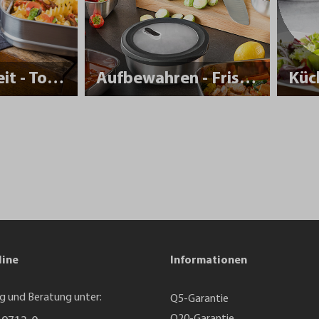
Nachhaltigkeit - To Go
Aufbewahren - Frisch halten
Küc
line
Informationen
g und Beratung unter:
Q5-Garantie