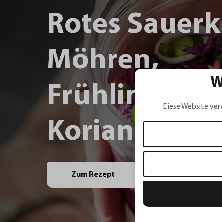
Rotes Sauerk
Möhren,
W
Frühlingszwi
Diese Website ver
Koriander un
Zum Rezept