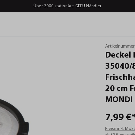
Über 2000 stationäre GEFU Händler
Artikelnummer
Deckel
35040/
Frischh
20
cm
F
MONDI
7,99 €
Preise inkl. MwS