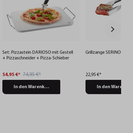
Set: Pizzastein DARIOSO mit Gestell
Grillzange SERINO
+ Pizzaschneider + Pizza-Schieber
74,95 €*
54,95 €*
22,95 €*
In den Warenkorb
In den Warenko