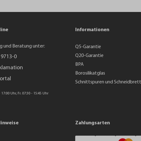
line
Informationen
g und Beratung unter:
Q5-Garantie
Q20-Garantie
 9713-0
BPA
klamation
Borosilikatglas
ortal
Schnittspuren und Schneidbret
 17:00 Uhr, Fr. 07:30 - 15:45 Uhr
Hinweise
Zahlungsarten