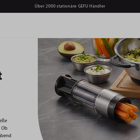
Über 2000 stationäre GEFU Händler
t
ieße
. Ob
labend