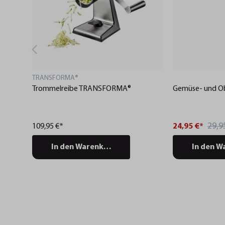
TRANSFORMA®
Trommelreibe TRANSFORMA®
Gemüse- und Ob
29,9
109,95 €*
24,95 €*
In den Warenkorb
In den W