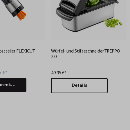
stteiler FLEXICUT
Würfel- und Stifteschneider TREPPO
2.0
5 €*
49,95 €*
arenkorb
Details