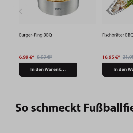
Burger-Ring BBQ
Fischbräter BB
8,99 €*
21,9
6,99 €*
16,95 €*
In den Warenkorb
In den W
So schmeckt Fußballfi