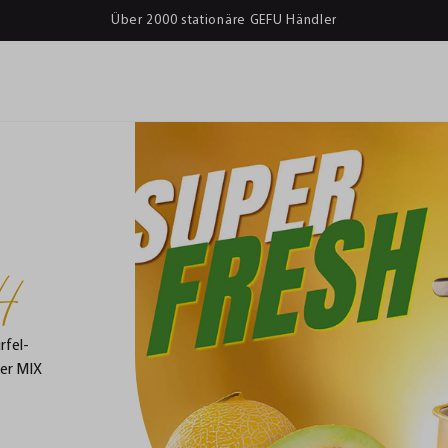
Über 2000 stationäre GEFU Händler
H
rfel-
ker MIX