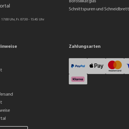
Borosilikatglas
ortal
Schnittspuren und Schneidbret
 17:00 Uhr, Fr. 07:30 - 15:45 Uhr
Hinweise
Zahlungsarten
ht
Versand
it
weise
tal