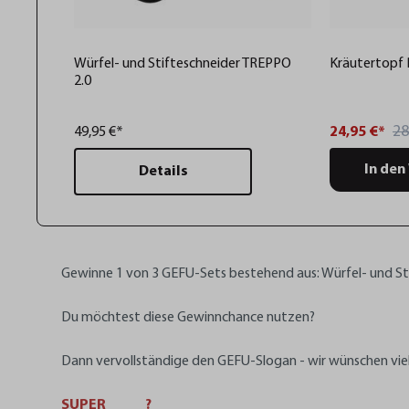
Würfel- und Stifteschneider TREPPO
Kräutertopf
2.0
28
49,95 €*
24,95 €*
In den
Details
Gewinne 1 von 3 GEFU-Sets bestehend aus: Würfel- und S
Du möchtest diese Gewinnchance nutzen?
Dann vervollständige den GEFU-Slogan - wir wünschen viel
SUPER _____?