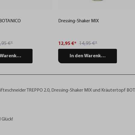
 BOTANICO
Dressing-Shaker MIX
,95 €*
14,95 €*
12,95 €*
 Warenkorb
In den Warenkorb
tifteschneider TREPPO 2.0, Dressing-Shaker MIX und Kräutertopf B
 Glück!