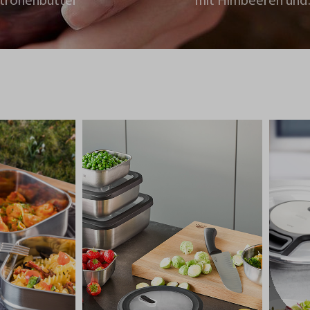
itronenbutter
mit Himbeeren und
Schokoladencrumb