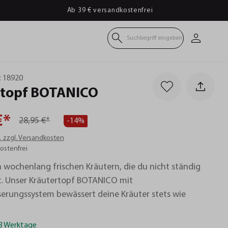
Ab 39 € versandkostenfrei
Suchbegriff eingeben
:
18920
topf
BOTANICO
€*
28,95 €*
-14%
t. zzgl. Versandkosten
ostenfrei
n wochenlang frischen Kräutern, die du nicht ständig
. Unser Kräutertopf BOTANICO mit
erungssystem bewässert deine Kräuter stets wie
-3 Werktage