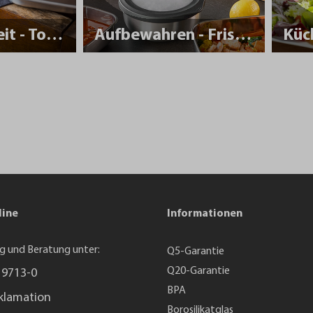
Nachhaltigkeit - To Go
Aufbewahren - Frisch halten
Küc
line
Informationen
g und Beratung unter:
Q5-Garantie
Q20-Garantie
 9713-0
BPA
klamation
Borosilikatglas