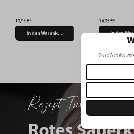
10,95 €*
14,95 €*
In den Warenkorb
In den Wa
W
Diese Website ver
Rezept Inspirationen
Rotes Sauerk