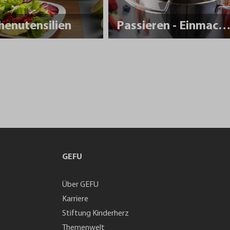
henutensilien
Passieren - Einmache
GEFU
Über GEFU
Karriere
Stiftung Kinderherz
Themenwelt