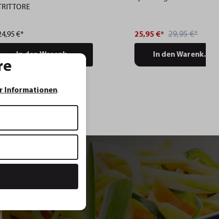
TRITTORE
29,95 €*
24,95 €*
25,95 €*
In den Warenkorb
In den Warenkorb
re
r Informationen
.