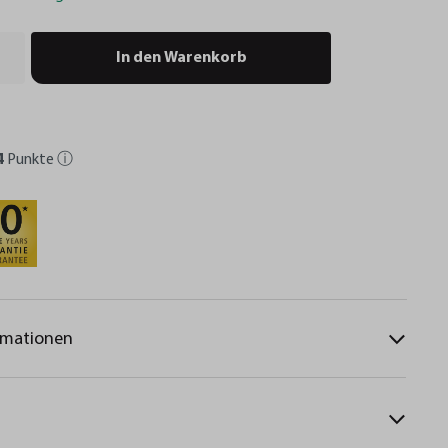
In den Warenkorb
4
Punkte
ⓘ
rmationen